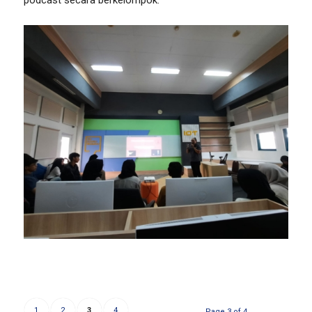
1
2
3
4
Page 3 of 4