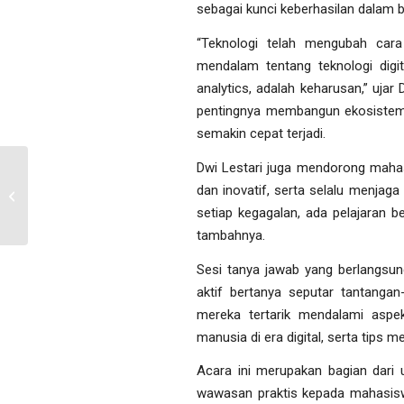
sebagai kunci keberhasilan dalam b
“Teknologi telah mengubah cara
mendalam tentang teknologi digit
analytics, adalah keharusan,” ujar
pentingnya membangun ekosistem b
semakin cepat terjadi.
Dwi Lestari juga mendorong maha
Kuliah Umum Bisnis
dan inovatif, serta selalu menjag
Digital 2024
setiap kegagalan, ada pelajaran b
tambahnya.
Sesi tanya jawab yang berlangsu
aktif bertanya seputar tantangan-
mereka tertarik mendalami aspek
manusia di era digital, serta tips m
Acara ini merupakan bagian dari 
wawasan praktis kepada mahasisw