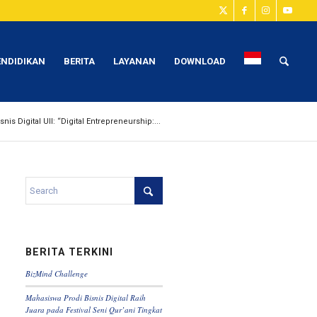
ENDIDIKAN
BERITA
LAYANAN
DOWNLOAD
is Digital UII: “Digital Entrepreneurship:...
BERITA TERKINI
BizMind Challenge
Mahasiswa Prodi Bisnis Digital Raih
Juara pada Festival Seni Qur’ani Tingkat